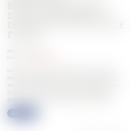
RÉNOVATION GLOBALE
D’UNE COPROPRIÉTÉ : LE
DISPOSITIF COUP DE POUCE
ÉVOLUE
Publié le :
07/11/2024
Source :
www.service-public.fr
La prime Coup de pouce Rénovation performante de
bâtiment résidentiel collectif peut être attribuée à un
syndicat de copropriétaires pour la rénovation globale
d’une copropriété. Cette rénovation doit permettre
d’effectuer un niveau élevé d'économies d'énergie...
Lire la suite