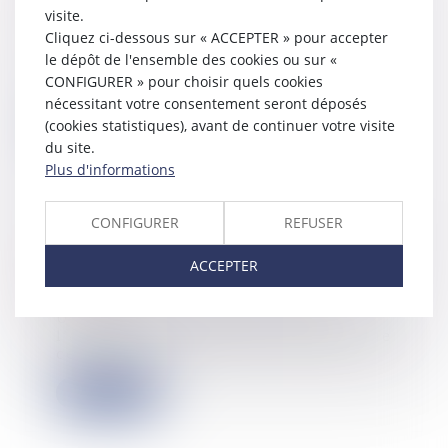
solaires
visite.
06/11/2024
Cliquez ci-dessous sur « ACCEPTER » pour accepter
La coopérative d'énergie verte locale
le dépôt de l'ensemble des cookies ou sur «
souhaite lever 500 000 euros
CONFIGURER » pour choisir quels cookies
d'épargne...
nécessitant votre consentement seront déposés
(cookies statistiques), avant de continuer votre visite
Lire la suite
du site.
Plus d'informations
CONFIGURER
REFUSER
Sanction fiscale : à motiver, mais
ACCEPTER
quand ?
05/11/2024
Un particulier, en litige contre
l’administration fiscale, constate que
cette...
Lire la suite