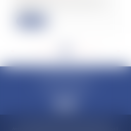
une réorientation du projet lié à la
général...
Lire la suite
<<
<
...
60
61
62
63
64
65
66
...
>
>>
CLAUDINE PORTEL AVOCAT
50 rue Schoelcher
97200 FORT-DE-FRANCE
Accueil
Compétences
Cabinet
Claudine PORTEL
Annonces immobilières
Honoraires
Actualités
Contactez-nous