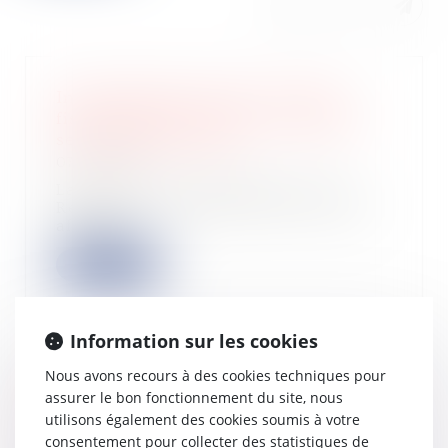
Investissement locatif : la niche
fiscale Pinel ne sera pas remplacée,
selon Valérie Létard
07/11/2024
La ministre du Logement et de la
Rénovation urbaine Valérie Létard a
affirmé...
Lire la suite
Information sur les cookies
Nous avons recours à des cookies techniques pour
Enercoop Midi-Pyrénées lance une
assurer le bon fonctionnement du site, nous
levée de fonds citoyenne pour
utilisons également des cookies soumis à votre
développer de nouveaux parcs
consentement pour collecter des statistiques de