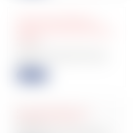
Congé pour motif légitime et
sérieux : précision concernant les
conditions de ressources du locataire
protégé
05/11/2024
Certains locataires bénéficient de
protections spécifiques en matière
de bail...
Lire la suite
Fin du portail public pour la
facturation électronique ?
05/11/2024
Le gouvernement vient d’annoncer