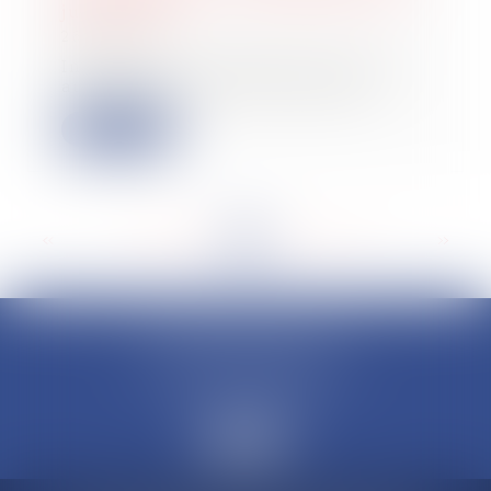
juillet 2022
26/01/2022
Installer une chaudière au fioul ou
au charbon sera prochainement...
Lire la suite
<<
<
...
209
210
211
212
213
214
215
...
>
>>
CLAUDINE PORTEL AVOCAT
50 rue Schoelcher
97200 FORT-DE-FRANCE