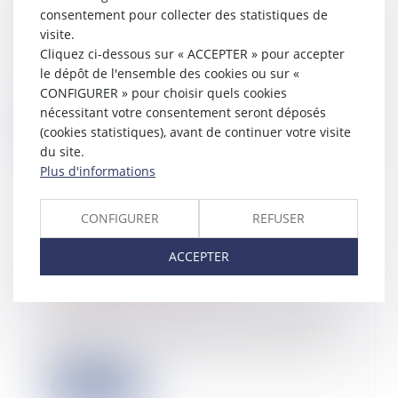
j’aimerais récupérer à la fin du bail.
consentement pour collecter des statistiques de
Est ce possible ?
visite.
01/02/2022
Cliquez ci-dessous sur « ACCEPTER » pour accepter
Placements, immobilier, droit, vie
le dépôt de l'ensemble des cookies ou sur «
quotidienne… La rédaction du
CONFIGURER » pour choisir quels cookies
Particulier v...
nécessitant votre consentement seront déposés
(cookies statistiques), avant de continuer votre visite
Lire la suite
du site.
Plus d'informations
CONFIGURER
REFUSER
LF 2022 : des clarifications sur le
crédit d'impôt pour emploi d'un
ACCEPTER
salarié à domicile
01/02/2022
Le sort des prestations de services
rendues à l'extérieur du domicile au
rega...
Lire la suite