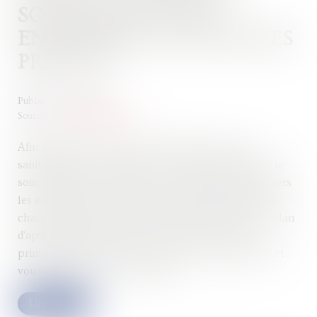
SOCIALES POUR LES
ENTREPRISES, LES MESURES
PRÉVUES
Publié le :
27/01/2022
Source :
www.juritravail.com
Afin d'aider les entreprises touchées par la crise
sanitaire liée à la Covid-19, le Gouvernement a pris le
soin d'élargir et de renforcer les aides de soutien envers
les entreprises. Exonération et aide au paiement des
charges sociales, report des cotisations sociales et plan
d'apurement des dettes ont été mis en place au
printemps 2020. Nous revenons sur ces dispositifs et
vous informons des nouveautés...
Lire la suite