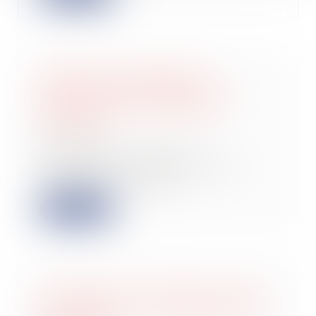
CCMI : pas de démolition-
reconstruction en l’absence de
gravité des non-conformités
constatées
27/01/2022
En cas de non-respect des
stipulations du CCMI et de non-
conformités, la dema...
Lire la suite
Interdiction des chaudières au fioul
ou au charbon : ce qui change le 1er