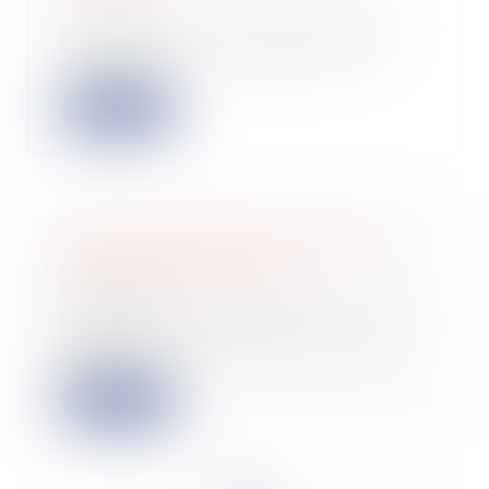
La Cour de cassation rappelle avec
fermeté que la compensation en
procédure c...
Lire la suite
Une levée de fonds de 4 millions
d’euros pour Nutri & Co
21/05/2026
Nutri&co a été fondé en 2017, avec
pour objectif de devenir le leader
europée...
Lire la suite