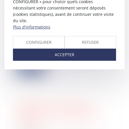
CONFIGURER » pour choisir quels cookies
nécessitant votre consentement seront déposés
(cookies statistiques), avant de continuer votre visite
du site.
Administrateur provisoire : le juge
des référés ne peut révoquer le
Plus d'informations
gérant d’une société civile
27/05/2026
CONFIGURER
REFUSER
La Cour de cassation rappelle les
limites des pouvoirs du juge des
ACCEPTER
référés en...
Lire la suite
Compensation en procédure
collective : pas de connexité sans
véritable unité contractuelle des
créances !
21/05/2026