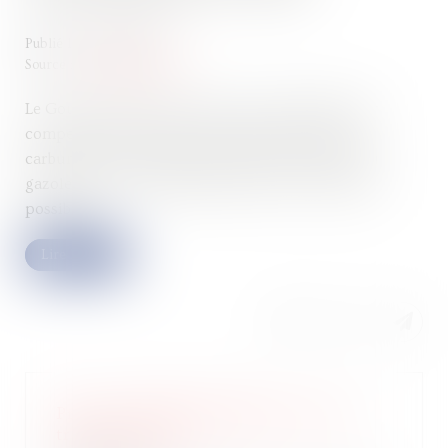
Publié le :
26/05/2026
Source :
www.qantalis.com
Le Gouvernement met en place un dispositif pour
compenser une partie de la hausse des coûts de
carburant pour les petites entreprises utilisant du
gazole non routier (GNR). Jusqu’à 4 000 € d’aide
possible...
Lire la suite
Près de 19.000 défaillances au 1er
trimestre 2026