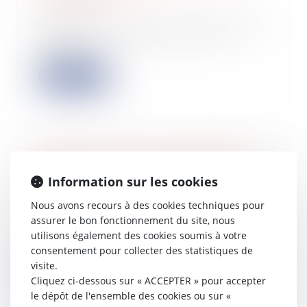
28/05/2026
Selon le groupe Altares, avec 18 986
procédures collectives ouvertes
depuis l...
Lire la suite
Impôt sur le revenu : comprendre le
barème des frais kilométriques en
Information sur les cookies
2026
Nous avons recours à des cookies techniques pour
27/05/2026
assurer le bon fonctionnement du site, nous
Lors de la déclaration de vos
utilisons également des cookies soumis à votre
revenus, vous avez la possibilité
d’opter pour...
consentement pour collecter des statistiques de
visite.
Lire la suite
Cliquez ci-dessous sur « ACCEPTER » pour accepter
le dépôt de l'ensemble des cookies ou sur «