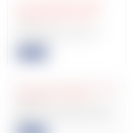
La clause d’indexation irrégulière
d’un bail commercial n’est pas
toujours totalement invalidée
16/03/2022
Seule la stipulation illicite d’une
clause d’indexation d’un bail
commercial...
Lire la suite
La liste noire européenne des paradis
fiscaux demeure inchangée
16/03/2022
Le Conseil de l'Union européenne ne
modifie pas, après révision, la liste
des...
Lire la suite