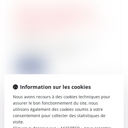
Télétravail : Reconduction des
mesures exceptionnelles pour le
traitement fiscal des frais
professionnels engagés au titre du
télétravail en 2021
22/03/2022
Le ministère de l’Économie, des
Finances et de la Relance
économique annonce...
Lire la suite
Information sur les cookies
Nous avons recours à des cookies techniques pour
Une révision du régime
assurer le bon fonctionnement du site, nous
d'exonération de la TFPB pour les
utilisons également des cookies soumis à votre
constructions nouvelles ?
consentement pour collecter des statistiques de
22/03/2022
visite.
Réponse du ministère de l'Économie,