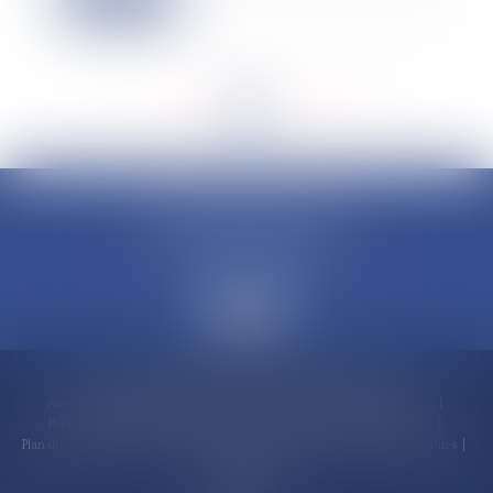
<<
<
...
201
202
203
204
205
206
207
...
>
>>
CLAUDINE PORTEL AVOCAT
50 rue Schoelcher
97200 FORT-DE-FRANCE
Accueil
Compétences
Cabinet
Claudine PORTEL
Annonces immobilières
Honoraires
Actualités
Contactez-nous
Politique de cookies
Politique de confidentialité
Mentions légales
Plan du site
RDV en ligne
Espace client
Paiement en ligne
Liens utiles
Articles
Septeo Digital