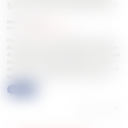
SAS : À QUELLE MAJORITÉ ?
Publié le :
16/03/2022
Source :
cabinet-rs.expert-infos.com
Dans une société par actions simplifiée, les décisions
des associés ne peuvent pas être prises par un nombre
de voix inférieur à la majorité simple des votes exprimés.
Dans une société par actions simplifiée, les statuts
déterminent les conditions dans lesquelles les décisions
qui relèvent des attributions des associés, à savoir...
Lire la suite