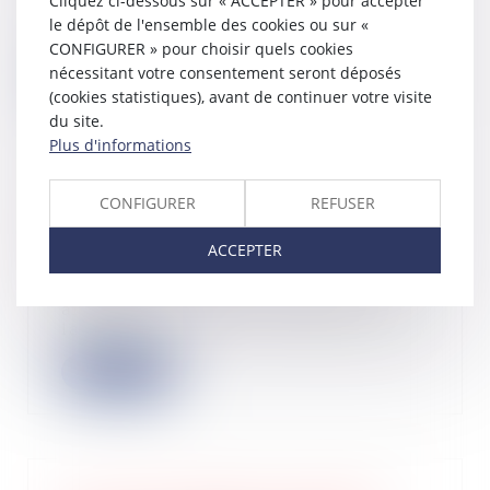
Cliquez ci-dessous sur « ACCEPTER » pour accepter
des finances et de la relance : Aux
le dépôt de l'ensemble des cookies ou sur «
terme...
CONFIGURER » pour choisir quels cookies
nécessitant votre consentement seront déposés
Lire la suite
(cookies statistiques), avant de continuer votre visite
du site.
Plus d'informations
CONFIGURER
REFUSER
Prorogation du délai d’établissement
de la créance fiscale
ACCEPTER
17/03/2022
Il résulte de l’article L. 622-24,
alinéa 4, du Code de commerce que
la possi...
Lire la suite