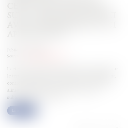
CELUI QUI A CONSTRUIT
SUR LE TERRAIN D'AUTRUI
AVEC DES MATÉRIAUX LUI
APPARTENANT
Publié le :
03/10/2023
Source :
www.lemag-juridique.com
L'action en remboursement de celui qui a construit sur
le terrain d'autrui avec des matériaux lui appartenant,
contre le propriétaire du fonds, prévue au troisième
alinéa de l'article 555 du Code civil, n'est pas
subordonnée à son éviction...
Lire la suite