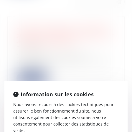
Sauf clause expresse, le ravalement
prescrit par l'administration pèse sur
le bailleur commercial
04/10/2023
La clause du bail mettant le
ravalement à la charge du locataire
commercial n...
Lire la suite
Information sur les cookies
Nous avons recours à des cookies techniques pour
assurer le bon fonctionnement du site, nous
Limites à l’obligation de
utilisons également des cookies soumis à votre
communiquer les documents obtenus
consentement pour collecter des statistiques de
de tiers par l’administration fiscale
visite.