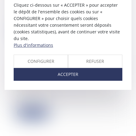
03/10/2023
Cliquez ci-dessous sur « ACCEPTER » pour accepter
L’administration fiscale qui envisage
le dépôt de l'ensemble des cookies ou sur «
une mise en recouvrement est tenue
CONFIGURER » pour choisir quels cookies
d’in...
nécessitant votre consentement seront déposés
(cookies statistiques), avant de continuer votre visite
Lire la suite
du site.
Plus d'informations
CONFIGURER
REFUSER
Risque sanitaire et impropriété de
ACCEPTER
l’ouvrage
28/09/2023
En vertu de l’article 1792 du Code
civil, tout constructeur d’un ouvrage
est...
Lire la suite