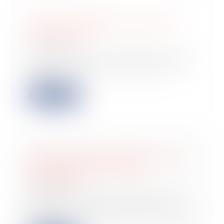
Pensez au paiement de votre taxe
foncière 2023 !
28/09/2023
Le paiement de la taxe foncière 2023
doit normalement intervenir, tant
pour l...
Lire la suite
Action tendant à la résolution d’un
contrat après le jugement
d’ouverture
28/09/2023
L’arrêt des poursuites ne fait pas
obstacle à l’action visant à constater
la...