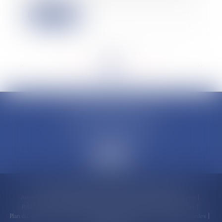
Lire la suite
<<
<
...
116
117
118
119
120
121
122
...
>
>>
CLAUDINE PORTEL AVOCAT
50 rue Schoelcher
97200 FORT-DE-FRANCE
Accueil
Compétences
Cabinet
Claudine PORTEL
Annonces immobilières
Honoraires
Actualités
Contactez-nous
Politique de cookies
Politique de confidentialité
Mentions légales
Plan du site
RDV en ligne
Espace client
Paiement en ligne
Liens utiles