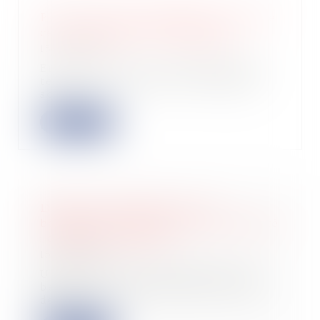
Pas de droit de préemption en cas de
cession globale de l’immeuble !
15/07/2025
En cas de vente, le propriétaire est
tenu, dans certains cas, d’informer
son...
Lire la suite
Défaut de déclaration de ses
bénéficiaires effectifs par une société
: attention sanction !
15/07/2025
Une société qui ne déclare pas ses
bénéficiaires effectifs dans le délai
de 3...