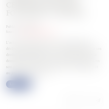
CERTAINE, MAIS PAS
FORCÉMENT CHIFFRÉE
Publié le :
16/07/2025
Source :
www.lemag-juridique.com
L’action paulienne permet à un créancier de faire
déclarer inopposable un acte accompli en fraude de ses
droits. Pour être valable, cette action suppose que le
demandeur justifie d’une créance certaine au moins en
son principe, à la fois au moment de l’acte litigieux et
au jour où le juge statue...
Lire la suite