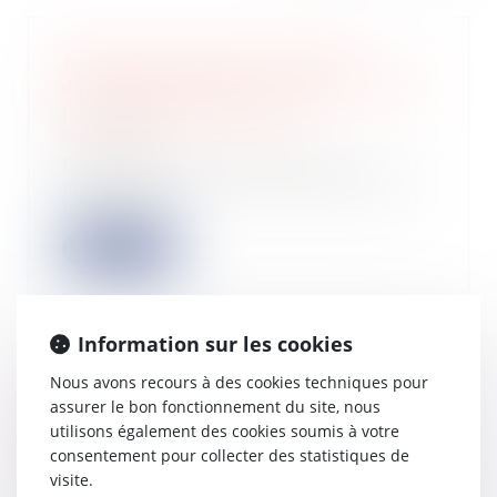
Retards de chantier : le maître
d’œuvre peut être condamné… même
par un tiers au contrat
18/07/2025
En matière de construction, le
maître d’œuvre n’est pas seulement
tenu vis-à-...
Lire la suite
Information sur les cookies
Projet de plan : la QPC est
Nous avons recours à des cookies techniques pour
irrecevable en l’absence de recours
assurer le bon fonctionnement du site, nous
du créancier dissident !
utilisons également des cookies soumis à votre
consentement pour collecter des statistiques de
18/07/2025
visite.
La Cour de cassation a été saisie