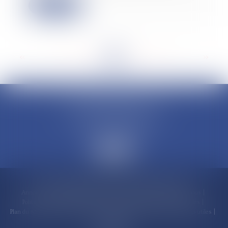
Lire la suite
<<
<
...
20
21
22
23
24
25
26
...
>
>>
CLAUDINE PORTEL AVOCAT
50 rue Schoelcher
97200 FORT-DE-FRANCE
Accueil
Compétences
Cabinet
Claudine PORTEL
Annonces immobilières
Honoraires
Actualités
Contactez-nous
Politique de cookies
Politique de confidentialité
Mentions légales
Plan du site
RDV en ligne
Espace client
Paiement en ligne
Liens utiles
Articles