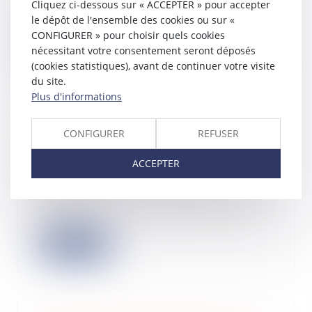
Cliquez ci-dessous sur « ACCEPTER » pour accepter
d’une question prioritaire de
constitutionn...
le dépôt de l'ensemble des cookies ou sur «
CONFIGURER » pour choisir quels cookies
Lire la suite
nécessitant votre consentement seront déposés
(cookies statistiques), avant de continuer votre visite
du site.
Plus d'informations
Cession de droits sociaux et don
CONFIGURER
REFUSER
manuel : papier ou internet, vous
avez encore le choix
ACCEPTER
16/07/2025
Particulier ou professionnel, vous
pouvez réaliser vos déclarations de
cessio...
Lire la suite