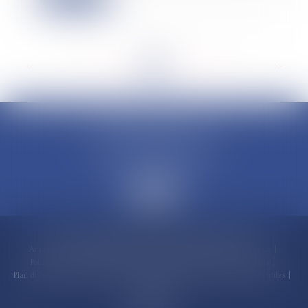
<<
<
...
82
83
84
85
86
87
88
...
>
>>
CLAUDINE PORTEL AVOCAT
50 rue Schoelcher
97200 FORT-DE-FRANCE
Accueil
Compétences
Cabinet
Claudine PORTEL
Annonces immobilières
Honoraires
Actualités
Contactez-nous
Politique de cookies
Politique de confidentialité
Mentions légales
Plan du site
RDV en ligne
Espace client
Paiement en ligne
Liens utiles
Articles
Septeo Digital