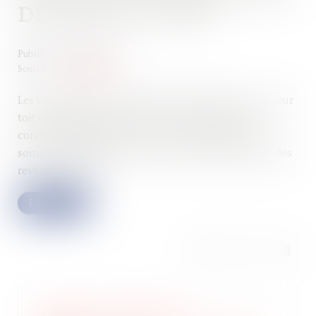
DE PLUS DE 75 ANS
Publié le :
04/06/2024
Source :
www.legifiscal.fr
Les contribuables accueillant en permanence sous leur
toit une personne de plus de 75 ans peuvent sous
conditions déduire de leur revenu imposable une
somme forfaitaire fixée à 3.968 € pour l’imposition des
revenus de 2023...
Lire la suite
Réduction d'impôt pour