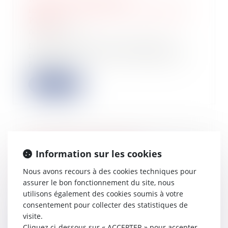
investissement locatif : le dispositif
PINEL
06/06/2024
Les investissements immobiliers
réalisés dans le cadre du dispositif
Pinel (e...
Lire la suite
Première levée de fonds
Information sur les cookies
pour Belledonne, la marque de
sneakers qui monte
Nous avons recours à des cookies techniques pour
05/06/2024
assurer le bon fonctionnement du site, nous
La marque française de chaussures
utilisons également des cookies soumis à votre
Belledonne a clôturé une levée de
consentement pour collecter des statistiques de
fonds d'u...
visite.
Cliquez ci-dessous sur « ACCEPTER » pour accepter