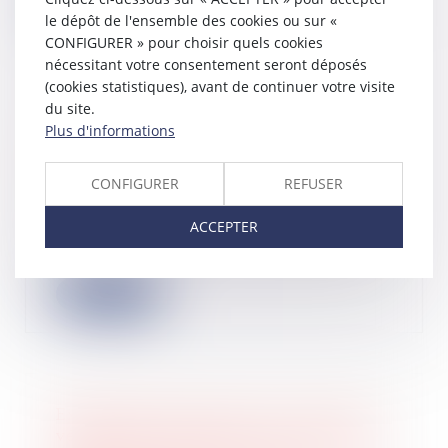
Lire la suite
le dépôt de l'ensemble des cookies ou sur «
CONFIGURER » pour choisir quels cookies
nécessitant votre consentement seront déposés
(cookies statistiques), avant de continuer votre visite
du site.
Vote minoritaire dans les SAS :
Plus d'informations
l'assemblée plénière de la Cour de
cassation est saisie
CONFIGURER
REFUSER
05/06/2024
On s’en souvient, dans un arrêt très
ACCEPTER
remarqué, la Cour de cassation avait
éca...
Lire la suite
Exonération de la taxe sur la valeur
vénale des immeubles : la nécessaire