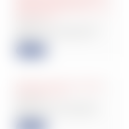
déclaration de ses associés et
actionnaires détenant plus de 1% des
parts ou actions
05/06/2024
En application de l’article 990 D
alinéa 1er du Code général des
impôts, « to...
Lire la suite
Résolution du plan de sauvegarde
pour fraude à la loi ?
31/05/2024
Après la vente, par une société
bénéficiaire de la sauvegarde de
justice, des...
Lire la suite